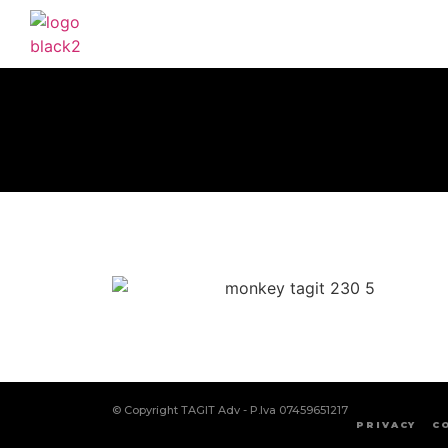
© Copyright TAGIT Adv - P.Iva 07459651217
PRIVACY
C