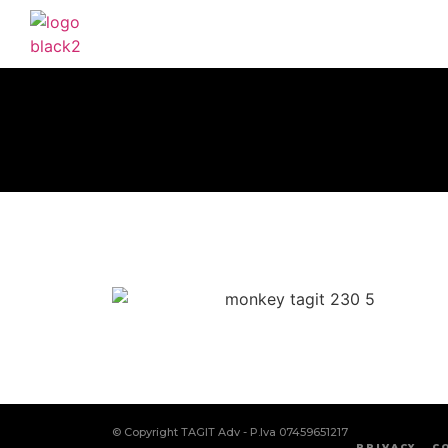
© Copyright TAGIT Adv - P.Iva 07459651217
PRIVACY
C