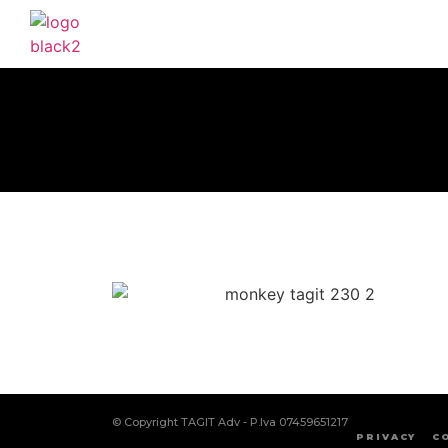
© Copyright TAGIT Adv - P.Iva 07459651217
PRIVACY
C