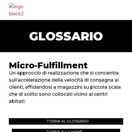
HOME
AGENZIA
GLOSSARIO
SERVIZI
PORTFOLIO
CLIENTI
Micro-Fulfillment
BLOG
Un approccio di realizzazione che si concentra
sull’accelerazione della velocità di consegna ai
CONTATTI
clienti, affidandosi a magazzini su piccola scala
che di solito sono collocati vicino ai centri
abitati.
TORNA AL GLOSSARIO
TORNA ALLA HOME