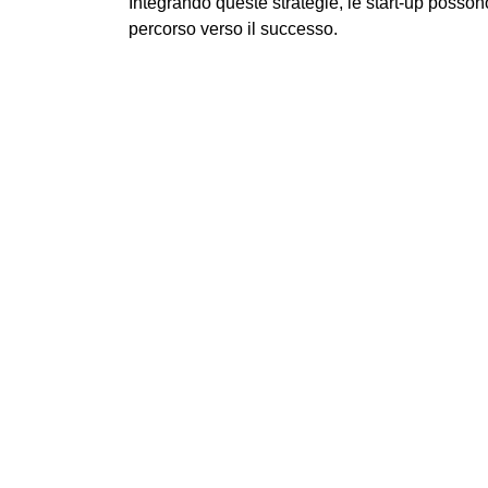
Integrando queste strategie, le start-up possono
percorso verso il successo.