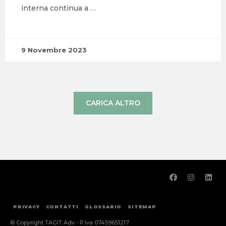
interna continua a …
9 Novembre 2023
CARICA ALTRO
PRIVACY
CONTATTI
GLOSSARIO
SITEMAP
© Copyright TAGIT Adv - P.Iva 07459651217