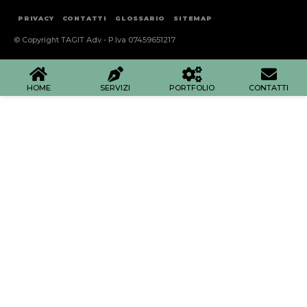
PRIVACY
CONTATTI
GLOSSARIO
SITEMAP
© Copyright TAGIT Adv - P.Iva 07459651217
HOME
SERVIZI
PORTFOLIO
CONTATTI