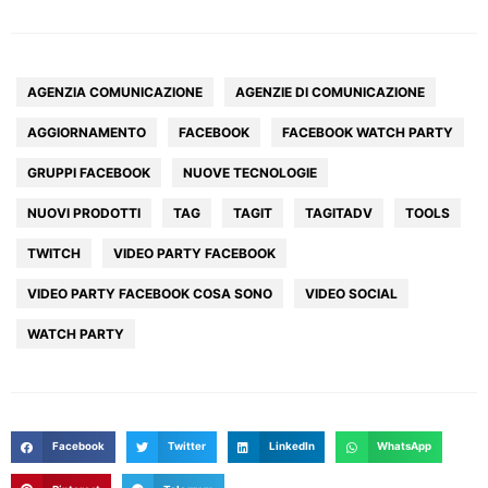
AGENZIA COMUNICAZIONE
AGENZIE DI COMUNICAZIONE
AGGIORNAMENTO
FACEBOOK
FACEBOOK WATCH PARTY
GRUPPI FACEBOOK
NUOVE TECNOLOGIE
NUOVI PRODOTTI
TAG
TAGIT
TAGITADV
TOOLS
TWITCH
VIDEO PARTY FACEBOOK
VIDEO PARTY FACEBOOK COSA SONO
VIDEO SOCIAL
WATCH PARTY
HOME
AGENZIA
SERVIZI
Facebook
Twitter
LinkedIn
WhatsApp