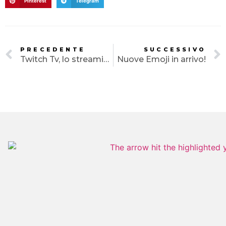
PORTFOLIO
Pinterest
Telegram
CLIENTI
BLOG
PRECEDENTE
SUCCESSIVO
Twitch Tv, lo streaming del gioco online.
Nuove Emoji in arrivo!
CONTATTI