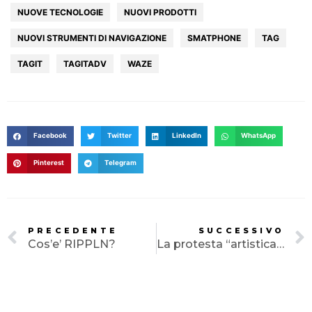
NUOVE TECNOLOGIE
NUOVI PRODOTTI
NUOVI STRUMENTI DI NAVIGAZIONE
SMATPHONE
TAG
TAGIT
TAGITADV
WAZE
Facebook
Twitter
LinkedIn
WhatsApp
Pinterest
Telegram
PRECEDENTE
SUCCESSIVO
HOME
Cos’e’ RIPPLN?
La protesta “artistica” contro il fotoritocco.
AGENZIA
SERVIZI