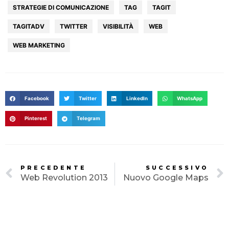
HOME
STRATEGIE DI COMUNICAZIONE
TAG
TAGIT
TAGITADV
TWITTER
VISIBILITÀ
WEB
AGENZIA
WEB MARKETING
SERVIZI
PORTFOLIO
CLIENTI
Facebook
Twitter
LinkedIn
WhatsApp
BLOG
Pinterest
Telegram
CONTATTI
PRECEDENTE
SUCCESSIVO
Web Revolution 2013
Nuovo Google Maps