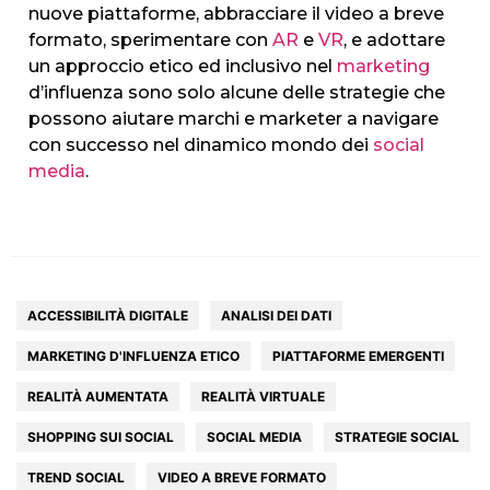
nuove piattaforme, abbracciare il video a breve
formato, sperimentare con
AR
e
VR
, e adottare
un approccio etico ed inclusivo nel
marketing
d’influenza sono solo alcune delle strategie che
possono aiutare marchi e marketer a navigare
con successo nel dinamico mondo dei
social
media
.
HOME
AGENZIA
ACCESSIBILITÀ DIGITALE
ANALISI DEI DATI
SERVIZI
MARKETING D'INFLUENZA ETICO
PIATTAFORME EMERGENTI
PORTFOLIO
REALITÀ AUMENTATA
REALITÀ VIRTUALE
SHOPPING SUI SOCIAL
SOCIAL MEDIA
STRATEGIE SOCIAL
CLIENTI
TREND SOCIAL
VIDEO A BREVE FORMATO