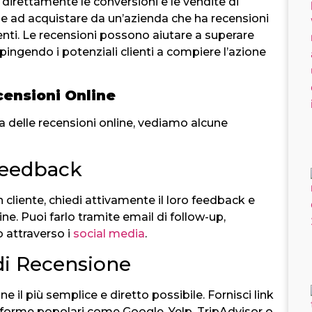
direttamente le conversioni e le vendite di
e ad acquistare da un’azienda che ha recensioni
enti. Le recensioni possono aiutare a superare
 spingendo i potenziali clienti a compiere l’azione
censioni Online
delle recensioni online, vediamo alcune
Feedback
cliente, chiedi attivamente il loro feedback e
ine. Puoi farlo tramite email di follow-up,
 attraverso i
social media
.
 di Recensione
e il più semplice e diretto possibile. Fornisci link
taforme popolari come Google, Yelp, TripAdvisor o