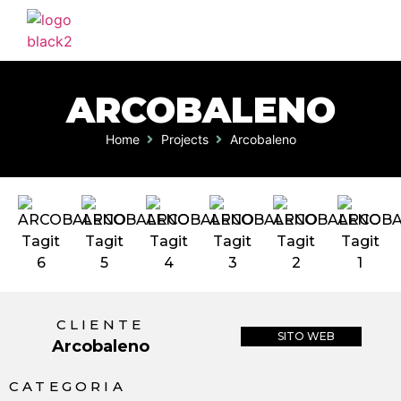
ARCOBALENO
HOME
Home
Projects
Arcobaleno
AGENZIA
SERVIZI
PORTFOLIO
CLIENTI
BLOG
CLIENTE
SITO WEB
Arcobaleno
CONTATTI
CATEGORIA