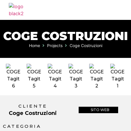
HOME
AGENZIA
COGE COSTRUZIONI
SERVIZI
Home
Projects
Coge Costruzioni
PORTFOLIO
CLIENTI
BLOG
CONTATTI
CLIENTE
SITO WEB
Coge Costruzioni
CATEGORIA