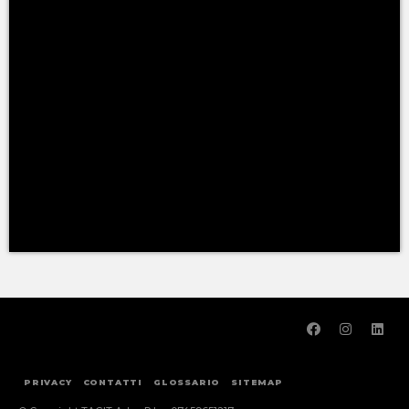
BRAS CAFÈ
STAMPA E
,
EVENTI
,
ADVERTISING E BRAND AWARENESS
VIDEO E FOTO
,
ALLESTIMENTI
PRIVACY
CONTATTI
GLOSSARIO
SITEMAP