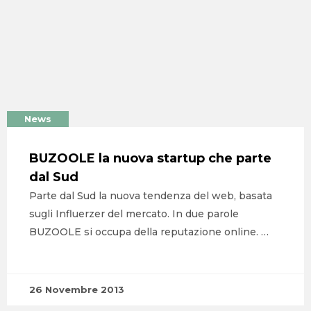
News
HOME
BUZOOLE la nuova startup che parte
dal Sud
AGENZIA
Parte dal Sud la nuova tendenza del web, basata
SERVIZI
sugli Influerzer del mercato. In due parole
BUZOOLE si occupa della reputazione online. …
PORTFOLIO
CLIENTI
26 Novembre 2013
BLOG