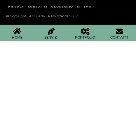
PRIVACY
CONTATTI
GLOSSARIO
SITEMAP
© Copyright TAGIT Adv - P.Iva 07459651217
HOME
SERVIZI
PORTFOLIO
CONTATTI