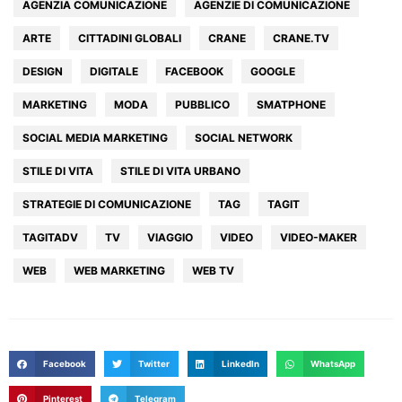
AGENZIA COMUNICAZIONE
AGENZIE DI COMUNICAZIONE
ARTE
CITTADINI GLOBALI
CRANE
CRANE.TV
DESIGN
DIGITALE
FACEBOOK
GOOGLE
MARKETING
MODA
PUBBLICO
SMATPHONE
SOCIAL MEDIA MARKETING
SOCIAL NETWORK
STILE DI VITA
STILE DI VITA URBANO
STRATEGIE DI COMUNICAZIONE
TAG
TAGIT
TAGITADV
TV
VIAGGIO
VIDEO
VIDEO-MAKER
WEB
WEB MARKETING
WEB TV
Facebook
Twitter
LinkedIn
WhatsApp
Pinterest
Telegram