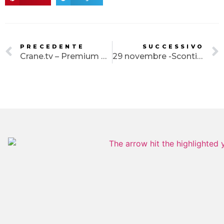
HOME
AGENZIA
PRECEDENTE
SUCCESSIVO
Crane.tv – Premium Video Magazine for Contemporary Culture
29 novembre -Sconti online e non solo
SERVIZI
PORTFOLIO
CLIENTI
BLOG
CONTATTI