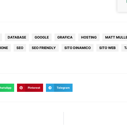
DATABASE
GOOGLE
GRAFICA
HOSTING
MATT MULL
IONE
SEO
SEO FRIENDLY
SITO DINAMICO
SITO WEB
T
hatsApp
Pinterest
Telegram