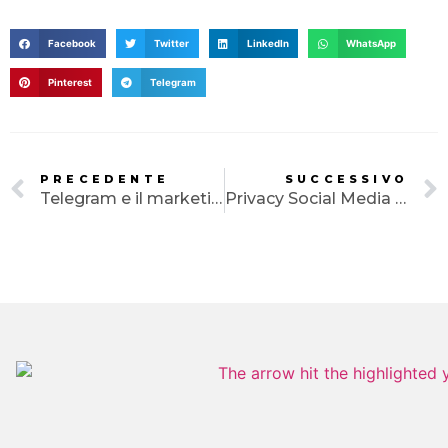
SERVIZI
PORTFOLIO
Facebook
Twitter
LinkedIn
WhatsApp
Pinterest
Telegram
CLIENTI
BLOG
CONTATTI
PRECEDENTE
SUCCESSIVO
Telegram e il marketing
Privacy Social Media -Crittografia end-to-end di WhatsApp