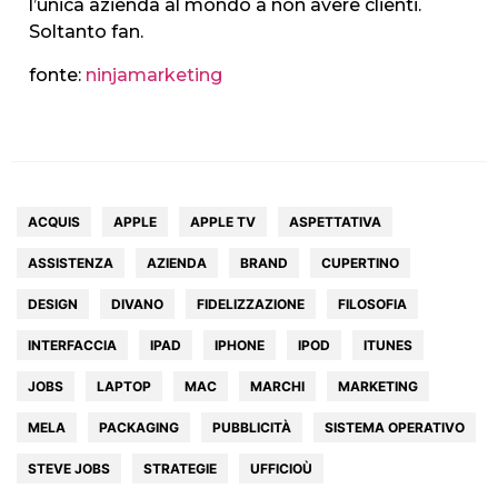
l’unica azienda al mondo a non avere clienti.
Soltanto fan.
fonte:
ninjamarketing
ACQUIS
APPLE
APPLE TV
ASPETTATIVA
ASSISTENZA
AZIENDA
BRAND
CUPERTINO
DESIGN
DIVANO
FIDELIZZAZIONE
FILOSOFIA
INTERFACCIA
IPAD
IPHONE
IPOD
ITUNES
JOBS
LAPTOP
MAC
MARCHI
MARKETING
MELA
PACKAGING
PUBBLICITÀ
SISTEMA OPERATIVO
STEVE JOBS
STRATEGIE
UFFICIOÙ