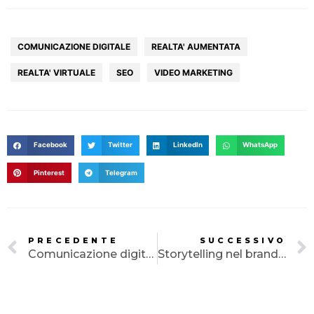
HOME
AGENZIA
COMUNICAZIONE DIGITALE
REALTA' AUMENTATA
REALTA' VIRTUALE
SEO
VIDEO MARKETING
SERVIZI
PORTFOLIO
CLIENTI
Facebook
Twitter
LinkedIn
WhatsApp
BLOG
Pinterest
Telegram
CONTATTI
PRECEDENTE
SUCCESSIVO
Comunicazione digitale futura a Napoli
Storytelling nel branding: Creare una connessione emotiva