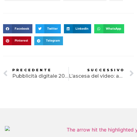
SERVIZI
PORTFOLIO
Facebook
Twitter
LinkedIn
WhatsApp
CLIENTI
Pinterest
Telegram
BLOG
CONTATTI
PRECEDENTE
SUCCESSIVO
Pubblicità digitale 2023: Strategie innovative
L’ascesa del video: adattarsi e prosperare