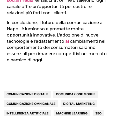
social media
, email, chat online o telefono, ogni
canale offre un’opportunità per costruire
relazioni più forti con i clienti.
In conclusione, il futuro della comunicazione a
Napoli è luminoso e promette molte
opportunità innovative. L’adozione di nuove
tecnologie e l’adattamento
ai
cambiamenti nel
comportamento dei consumatori saranno
essenziali per rimanere competitivi nel mercato
dinamico di oggi.
COMUNICAZIONE DIGITALE
COMUNICAZIONE MOBILE
HOME
COMUNICAZIONE OMNICANALE
DIGITAL MARKETING
INTELLIGENZA ARTIFICIALE
MACHINE LEARNING
SEO
AGENZIA