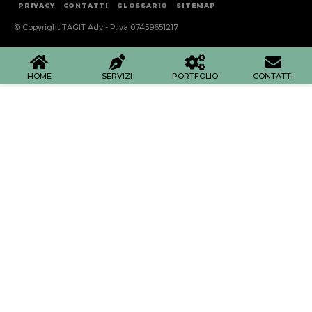
PRIVACY
CONTATTI
GLOSSARIO
SITEMAP
© Copyright TAGIT Adv - P.Iva 07459651217
HOME
SERVIZI
PORTFOLIO
CONTATTI