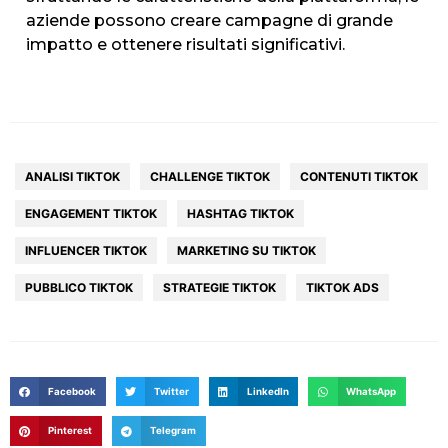
aziende possono creare campagne di grande
impatto e ottenere risultati significativi.
HOME
ANALISI TIKTOK
CHALLENGE TIKTOK
CONTENUTI TIKTOK
AGENZIA
ENGAGEMENT TIKTOK
HASHTAG TIKTOK
SERVIZI
INFLUENCER TIKTOK
MARKETING SU TIKTOK
PORTFOLIO
PUBBLICO TIKTOK
STRATEGIE TIKTOK
TIKTOK ADS
CLIENTI
BLOG
CONTATTI
Facebook
Twitter
LinkedIn
WhatsApp
Pinterest
Telegram